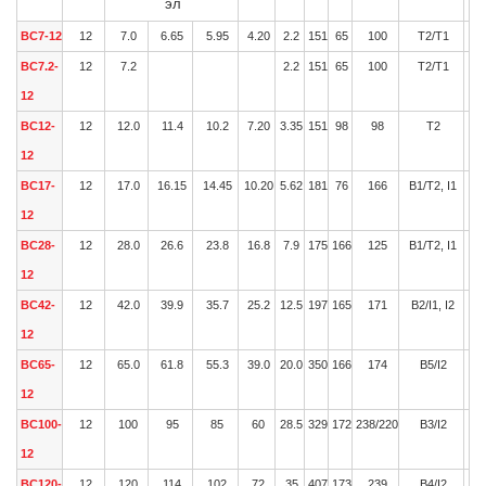
эл
BC7-12
12
7.0
6.65
5.95
4.20
2.2
151
65
100
T2/T1
BC7.2-
12
7.2
2.2
151
65
100
T2/T1
12
BC12-
12
12.0
11.4
10.2
7.20
3.35
151
98
98
T2
12
BC17-
12
17.0
16.15
14.45
10.20
5.62
181
76
166
B1/T2, I1
12
BC28-
12
28.0
26.6
23.8
16.8
7.9
175
166
125
B1/T2, I1
12
BC42-
12
42.0
39.9
35.7
25.2
12.5
197
165
171
B2/I1, I2
12
BC65-
12
65.0
61.8
55.3
39.0
20.0
350
166
174
B5/I2
12
BC100-
12
100
95
85
60
28.5
329
172
238/220
B3/I2
12
BC120-
12
120
114
102
72
35
407
173
239
B4/I2