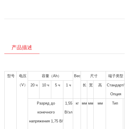
产品描述
型号
电压
容量（Ah）
Вес
尺寸
端子类型
（V）
20 ч
10 ч
5 ч
1 ч
长
宽
高
Стандарт/
Опция
Разряд до
1,55
кг
мм
мм
мм
Тип
конечного
В/эл
напряжения 1,75 В/