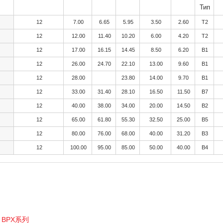
Тип
12
7.00
6.65
5.95
3.50
2.60
T2
12
12.00
11.40
10.20
6.00
4.20
T2
12
17.00
16.15
14.45
8.50
6.20
B1
12
26.00
24.70
22.10
13.00
9.60
B1
12
28.00
23.80
14.00
9.70
B1
12
33.00
31.40
28.10
16.50
11.50
B7
12
40.00
38.00
34.00
20.00
14.50
B2
12
65.00
61.80
55.30
32.50
25.00
B5
12
80.00
76.00
68.00
40.00
31.20
B3
12
100.00
95.00
85.00
50.00
40.00
B4
：
BPX系列