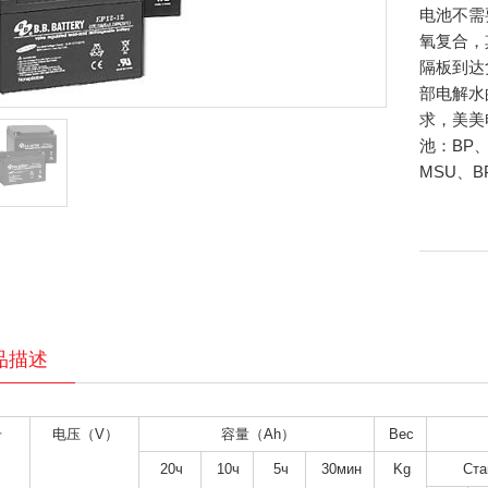
电池不需
氧复合，
隔板到达
部电解水
求，美美
池：BP、
MSU、B
品描述
号
电压（V）
容量（Ah）
Вес
20ч
10ч
5ч
30мин
Kg
Ста