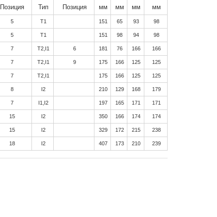
Позиция
Тип
Позиция
мм
мм
мм
мм
5
T1
151
65
93
98
5
T1
151
98
94
98
7
T2,I1
6
181
76
166
166
7
T2,I1
9
175
166
125
125
7
T2,I1
175
166
125
125
8
I2
210
129
168
179
7
I1,I2
197
165
171
171
15
I2
350
166
174
174
15
I2
329
172
215
238
18
I2
407
173
210
239